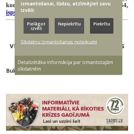
izmantošanai, lūdzu, atzīmējiet savu
kontaktinformācija:
+37167082064,
izvēli:
isps1@mrcc.lv
Pielāgot
Nepiekrītu
Piekrītu
izvēli
Aizsardzības nozares
Sīkdatņu izmantošanas noteikumi
visaptverošā valsts aizsardzības
ieviešana
Detalizētāka informācija par izmantotajām
sīkdatnēm
Buklets "Kā rīkoties krīzes gadījumā"