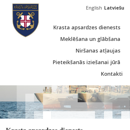
English
Latviešu
Krasta apsardzes dienests
Meklēšana un glābšana
Niršanas atļaujas
Pieteikšanās iziešanai jūrā
Kontakti