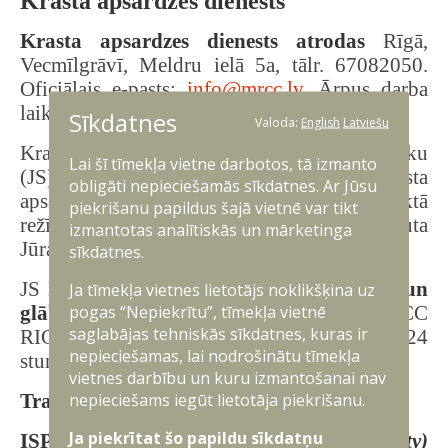
Krasta apsardzes dienests
Krasta apsardzes dienests atrodas
Rīgā,
Vecmīlgrāvī, Meldru ielā 5a, tālr. 67082050.
Oficiālais e-pasts:
info@mrcc.lv
. Ārpus darba
laika tālruņi saziņai: 29476101, 67082070.
Sīkdatnes
Valoda:
English
Latviešu
Krasta apsardzes dienests (KAD) ir Jūras spēku
Lai šī tīmekļa vietne darbotos, tā izmanto
(JS) struktūrvienība, kas veic noteiktas krasta
obligāti nepieciešamās sīkdatnes. Ar Jūsu
apsardzes funkcijas un darbojas nepārtrauktā
piekrišanu papildus šajā vietnē var tikt
režīmā 24 stundas diennaktī un ir tieši pakļauta
izmantotas analītiskās un mārketinga
Jūras spēku komandierim.
sīkdatnes.
JS KAD sastāvā ietilpst
Jūras meklēšanas un
Ja tīmekļa vietnes lietotājs noklikšķina uz
pogas “Nepiekrītu”, tīmekļa vietnē
glābšanas koordinācijas centrs
(MRCC
saglabājas tehniskās sīkdatnes, kuras ir
RIGA), kas darbojas nepārtrauktā režīmā 24
nepieciešamas, lai nodrošinātu tīmekļa
stundas diennaktī.
vietnes darbību un kuru izmantošanai nav
nepieciešams iegūt lietotāja piekrišanu.
Trauksmes tālruņi:
115; +371 67323103
.
Ja piekrītat šo papildu sīkdatņu
ISPS kodeksa un drošības
(
security
)